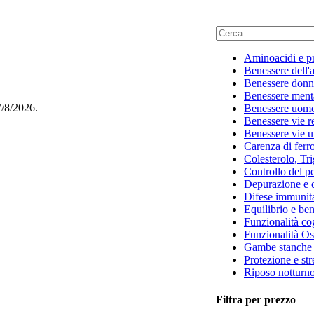
Aminoacidi e pr
Benessere dell'
Benessere donn
Benessere ment
7/8/2026.
Benessere uom
Benessere vie re
Benessere vie u
Carenza di ferr
Colesterolo, Tri
Controllo del p
Depurazione e 
Difese immunita
Equilibrio e ben
Funzionalità co
Funzionalità Os
Gambe stanche 
Protezione e str
Riposo notturn
Filtra per prezzo