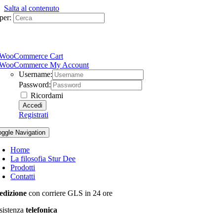
Salta al contenuto
per:
WooCommerce Cart
WooCommerce My Account
Username:
Password:
Ricordami
Registrati
oggle Navigation
Home
La filosofia Stur Dee
Prodotti
Contatti
edizione
con corriere GLS in 24 ore
sistenza
telefonica