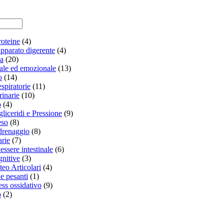
oteine
(4)
apparato digerente
(4)
a
(20)
ale ed emozionale
(13)
o
(14)
spiratorie
(11)
rinarie
(10)
o
(4)
gliceridi e Pressione
(9)
eso
(8)
drenaggio
(8)
rie
(7)
essere intestinale
(6)
gnitive
(3)
teo Articolari
(4)
e pesanti
(1)
ess ossidativo
(9)
o
(2)